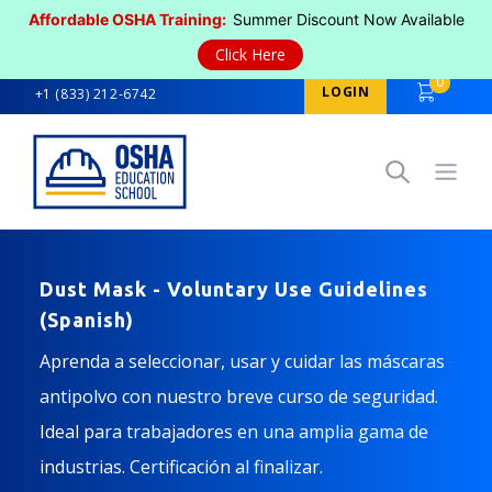
Affordable OSHA Training:
Summer Discount Now Available
Click Here
0
LOGIN
+1 (833) 212-6742
Open
Dust Mask - Voluntary Use Guidelines
(Spanish)
Aprenda a seleccionar, usar y cuidar las máscaras
antipolvo con nuestro breve curso de seguridad.
Ideal para trabajadores en una amplia gama de
industrias. Certificación al finalizar.