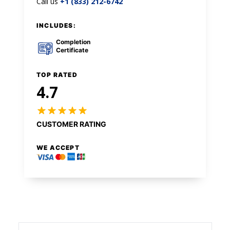
Call us
+1 (833) 212-6742
INCLUDES:
Completion
Certificate
TOP RATED
4.7
CUSTOMER RATING
WE ACCEPT