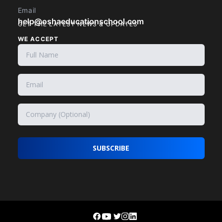
Email
help@oshaeducationschool.com
GET THE LATEST NEWS & UPDATES
WE ACCEPT
SUBSCRIBE