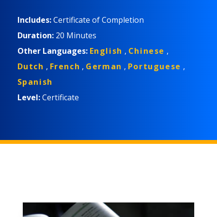
ネスの両方を保護し、より安全な職場を構築するた
めの装備が整います。
Includes:
Certificate of Completion
Duration:
20 Minutes
Other Languages:
English
,
Chinese
,
Dutch
,
French
,
German
,
Portuguese
,
Spanish
Level:
Certificate