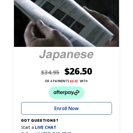
$
26.50
$
34.95
OR 4 PAYMENTS
$
6.63
WITH
Enroll Now
GOT QUESTIONS?
Start a
LIVE CHAT