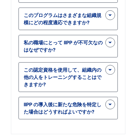
はい、その間、 コース 主に連邦
このプログラムはさまざまな組織規
OSHA ガイドラインに焦点を当ててい
模にどの程度適応できますか?
ますが、IIPP を州固有の安全規制に合
わせて包括的なコンプライアンスを確
IIPP で教えられる原則 トレーニング
保する方法についての洞察も提供しま
私の職場にとって IIPP が不可欠なの
拡張性に優れているため、中小企業と
す。
はなぜですか?
大企業の両方に適しています。戦略
は、職場の規模に関係なく、職場の特
IIPP は、怪我や病気につながる前に職
定のニーズを満たすように調整できま
この認定資格を使用して、組織内の
場の危険に積極的に対処するための重
す。
他の人をトレーニングすることはで
要なツールです。これ トレーニングコ
きますか?
ース 効果的な予防プログラムを構築し
て維持するためのノウハウを提供し、
はい、この認定を取得すると、傷害や
職場のリスクを大幅に軽減します。
IIPP の導入後に新たな危険を特定し
病気の予防について職場の他の従業員
た場合はどうすればよいですか?
を訓練できるようになり、プログラム
のメリットを組織全体に広げることが
の トレーニング IIPP を継続的に監視
できます。
および更新する手順について説明しま