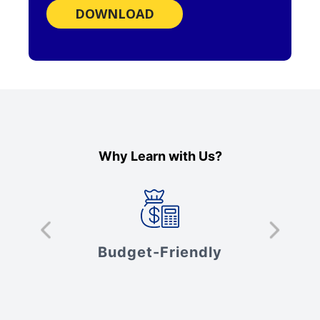
DOWNLOAD
Why Learn with Us?
s
Budget-Friendly
V