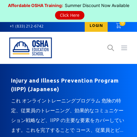
Affordable OSHA Training:
Summer Discount Now Available
Click Here
0
LOGIN
+1 (833) 212-6742
Open
Injury and Illness Prevention Program
(IIPP) (Japanese)
これ オンライントレーニングプログラム 危険の特
定、従業員のトレーニング、効果的なコミュニケー
ション戦略など、IIPP の主要な要素をカバーしてい
ます。これを完了することで コース、従業員とビジ