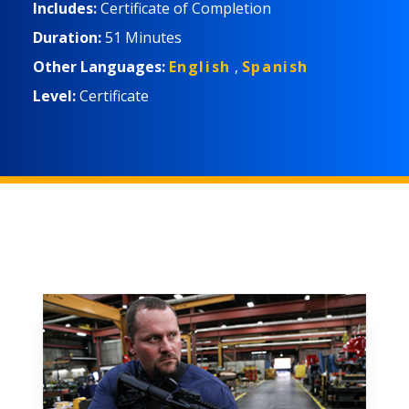
Includes:
Certificate of Completion
Duration:
51 Minutes
Other Languages:
English
,
Spanish
Level:
Certificate