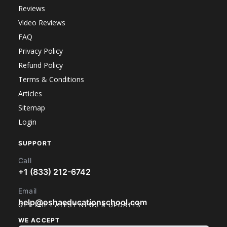
Reviews
Video Reviews
FAQ
Privacy Policy
Refund Policy
Terms & Conditions
Articles
Sitemap
Login
SUPPORT
Call
+1 (833) 212-6742
Email
help@oshaeducationschool.com
GET THE LATEST NEWS & UPDATES
WE ACCEPT