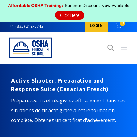
Affordable OSHA Training:
Summer Discount Now Available
Click Here
0
LOGIN
+1 (833) 212-6742
Open
Active Shooter: Preparation and
Response Suite (Canadian French)
Préparez-vous et réagissez efficacement dans des
situations de tir actif grâce à notre formation
complète. Obtenez un certificat d'achèvement.