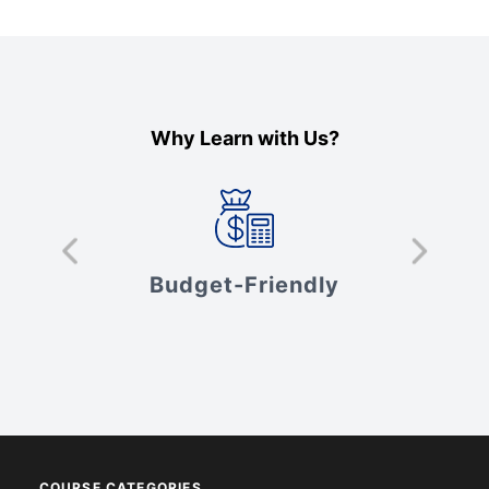
Why Learn with Us?
s
Budget-Friendly
V
COURSE CATEGORIES