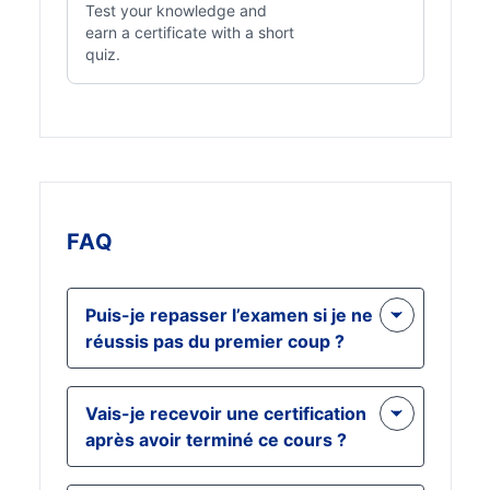
Test your knowledge and
earn a certificate with a short
quiz.
FAQ
Puis-je repasser l’examen si je ne
réussis pas du premier coup ?
Oui, vous pouvez repasser l'examen
Vais-je recevoir une certification
final si vous n'obtenez pas la note
après avoir terminé ce cours ?
de passage requise de 70 % dès
votre première tentative. Cela
Oui, les participants qui réussissent