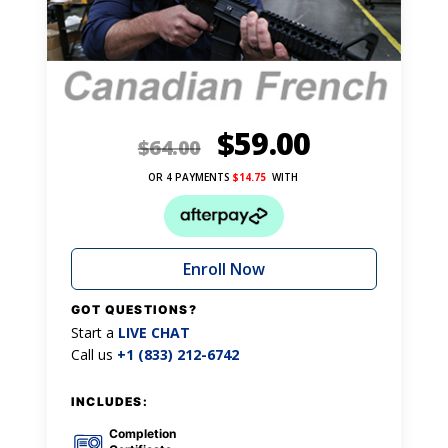
$
59.00
$
64.00
OR 4 PAYMENTS
$
14.75
WITH
Enroll Now
GOT QUESTIONS?
Start a
LIVE CHAT
Call us
+1 (833) 212-6742
INCLUDES:
Completion