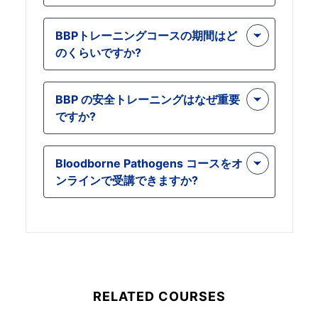
BBP トレーニングでは、OSHA ガイド
BBPトレーニングコースの期間はど
ラインに従って、血液由来の病原体を
のくらいですか?
安全に取り扱い、管理して暴露や感染
を防ぐ方法を取り上げます。これに
期間は異なりますが、コースは 24 分
は、感染方法を理解し、職場で自分自
BBP の安全トレーニングはなぜ重要
以内に完了するように設計されてお
身と他の人を守るための予防策の実施
ですか?
り、時間を大幅に費やすことなく包括
が含まれます。
的な安全トレーニングを提供します。
BBP の安全トレーニングは、血液やそ
Bloodborne Pathogens コースをオ
の他の体液を介して伝染する B 型肝
ンラインで受講できますか?
炎、C 型肝炎、HIV などの潜在的な感
染症から労働者を守るために非常に重
はい、BBP 認定コースはオンラインで
要です。また、安全な作業環境を維持
利用できるため、自分のペースと都合
するための法規制要件への準拠も保証
に合わせてトレーニングを完了できま
します。
す。オンライン形式では、学習体験を
強化するインタラクティブなモジュー
RELATED COURSES
ルやリソースへのアクセスが提供され
ます。