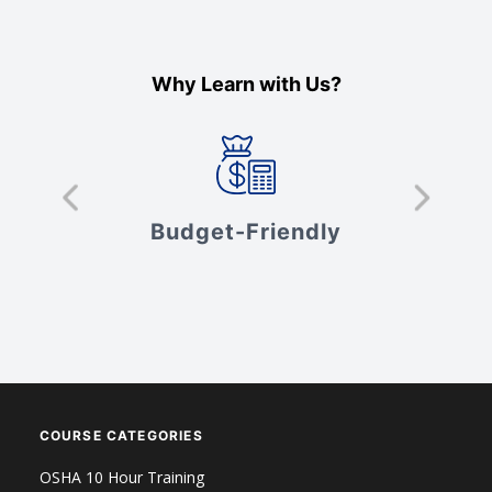
Why Learn with Us?
s
Budget-Friendly
V
COURSE CATEGORIES
OSHA 10 Hour Training