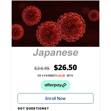
$
26.50
$
34.95
OR 4 PAYMENTS
$
6.63
WITH
Enroll Now
GOT QUESTIONS?