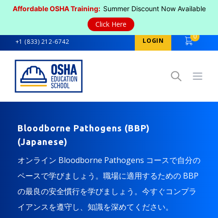
Affordable OSHA Training:
Summer Discount Now Available
Click Here
0
LOGIN
+1 (833) 212-6742
Open
Bloodborne Pathogens (BBP)
(Japanese)
オンライン Bloodborne Pathogens コースで自分の
ペースで学びましょう。職場に適用するための BBP
の最良の安全慣行を学びましょう。今すぐコンプラ
イアンスを遵守し、知識を深めてください。