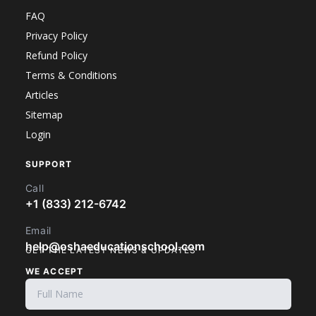
FAQ
Privacy Policy
Refund Policy
Terms & Conditions
Articles
Sitemap
Login
SUPPORT
Call
+1 (833) 212-6742
Email
help@oshaeducationschool.com
GET THE LATEST NEWS & UPDATES
WE ACCEPT