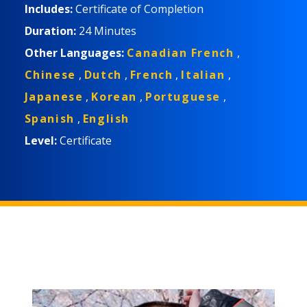
Includes:
Certificate of Completion
Duration:
24 Minutes
Other Languages:
Canadian French
,
Chinese
,
Dutch
,
French
,
Italian
,
Japanese
,
Korean
,
Portuguese
,
Spanish
,
English
Level:
Certificate