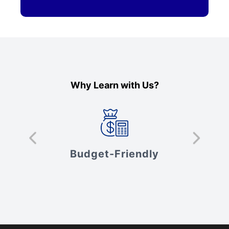
Why Learn with Us?
s
Budget-Friendly
V