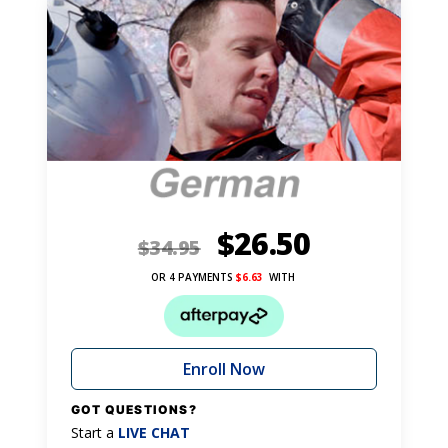
$
26.50
$
34.95
OR 4 PAYMENTS
$
6.63
WITH
Enroll Now
GOT QUESTIONS?
Start a
LIVE CHAT