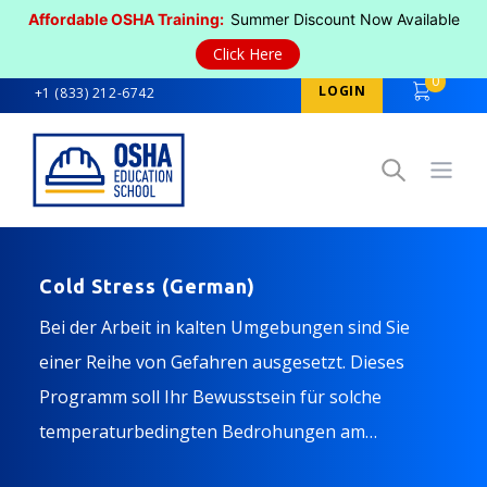
Affordable OSHA Training:
Summer Discount Now Available
Click Here
0
LOGIN
+1 (833) 212-6742
Open
Cold Stress (German)
Bei der Arbeit in kalten Umgebungen sind Sie
einer Reihe von Gefahren ausgesetzt. Dieses
Programm soll Ihr Bewusstsein für solche
temperaturbedingten Bedrohungen am
Arbeitsplatz schärfen.