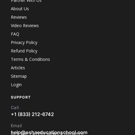
Partner With Us
About Us
Reviews
Video Reviews
FAQ
Privacy Policy
Refund Policy
Terms & Conditions
Articles
Sitemap
Login
SUPPORT
Call
+1 (833) 212-6742
Email
help@oshaeducationschool.com
GET THE LATEST NEWS & UPDATES