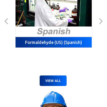
manipular cilindros de gas
comprimido de forma segura y
eficaz.
Formaldehyde (US) (Spanish)
G
VIEW ALL