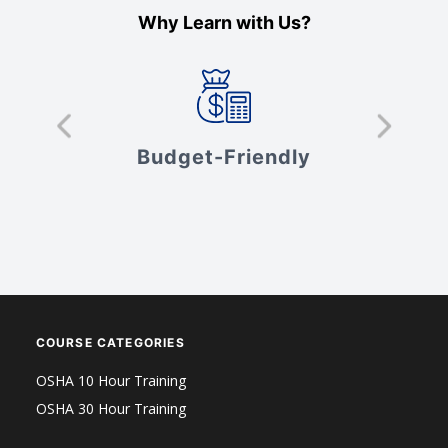
Why Learn with Us?
s
Budget-Friendly
V
COURSE CATEGORIES
OSHA 10 Hour Training
OSHA 30 Hour Training