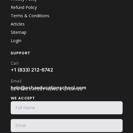
Refund Policy
Terms & Conditions
Articles
Sitemap
Login
SUPPORT
Call
+1 (833) 212-6742
Email
help@oshaeducationschool.com
GET THE LATEST NEWS & UPDATES
WE ACCEPT