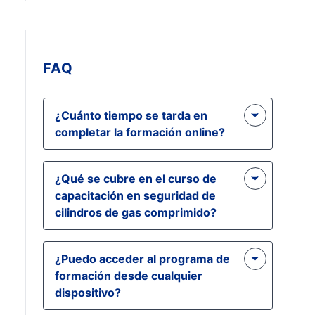
FAQ
¿Cuánto tiempo se tarda en
completar la formación online?
El curso está diseñado para
¿Qué se cubre en el curso de
completarlo a su propio ritmo y, por
capacitación en seguridad de
lo general, le llevará unas pocas
cilindros de gas comprimido?
horas, según su horario y su
familiaridad con el material.
El curso cubre manipulación,
¿Puedo acceder al programa de
almacenamiento, inspección y
formación desde cualquier
procedimientos de emergencia
dispositivo?
relacionados con cilindros de gas
comprimido. También incluye