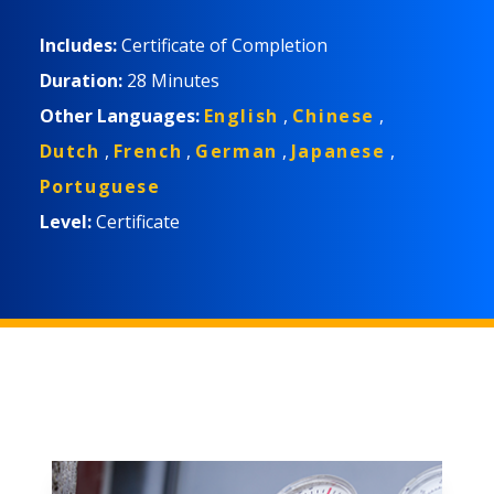
necesarios para utilizar cilindros de gas
comprimido de forma segura y evitar incidentes
Includes:
Certificate of Completion
innecesarios.
Duration:
28 Minutes
Other Languages:
English
,
Chinese
,
Dutch
,
French
,
German
,
Japanese
,
Portuguese
Level:
Certificate