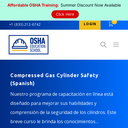
Affordable OSHA Training:
Summer Discount Now Available
Click Here
0
LOGIN
+1 (833) 212-6742
Open
Compressed Gas Cylinder Safety
(Spanish)
Nuestro programa de capacitación en línea está
diseñado para mejorar sus habilidades y
comprensión de la seguridad de los cilindros. Este
breve curso le brinda los conocimientos