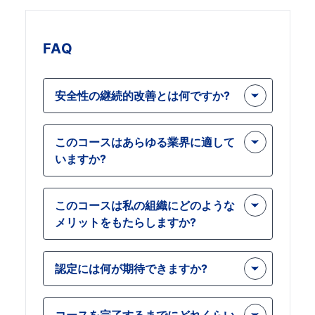
FAQ
安全性の継続的改善とは何ですか?
安全性の継続的な改善には、データ分
このコースはあらゆる業界に適して
析、従業員のフィードバック、新しい
いますか?
安全対策の実施を通じて職場の安全性
を向上させる継続的な取り組みが含ま
はい、継続的改善の原則はすべての業
れます。
このコースは私の組織にどのような
界に適用されます。 トレーニング こ
メリットをもたらしますか?
れは、安全慣行の強化を目指すあらゆ
る職場に関係します。
これ コース 職場事故の大幅な削減、
認定には何が期待できますか?
従業員の士気の向上、職場傷害に関連
するコストの削減につながるツールと
この認定は、継続的な安全性向上プロ
戦略を提供します。。
コースを完了するまでにどれくらい