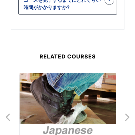
セスについての理解を示し、組織にと
時間がかかりますか?
って貴重な人材となり、キャリアの見
通しを高めます。
の コース 自分のペースで進められる
ので、都合の良いときに完了できま
す。ほとんどの参加者は 23 分以内に
終了します。このコースの期間は短い
かもしれませんが、継続的な安全性向
RELATED COURSES
上のあらゆる側面を学ぶことができる
包括的な内容です。