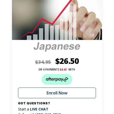
$
26.50
$
34.95
OR 4 PAYMENTS
$
6.63
WITH
Enroll Now
GOT QUESTIONS?
Start a
LIVE CHAT