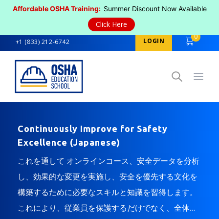
Affordable OSHA Training:
Summer Discount Now Available
Click Here
0
LOGIN
+1 (833) 212-6742
Open
Continuously Improve for Safety
Excellence (Japanese)
これを通して オンラインコース、安全データを分析
し、効果的な変更を実施し、安全を優先する文化を
構築するために必要なスキルと知識を習得します。
これにより、従業員を保護するだけでなく、全体的