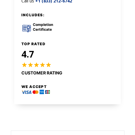
Call us
+1 (833) 212-6742
INCLUDES:
Completion
Certificate
TOP RATED
4.7
CUSTOMER RATING
WE ACCEPT