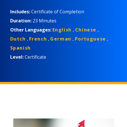
な生産性と業界標準への準拠も向上します。
Includes:
Certificate of Completion
Duration:
23 Minutes
Other Languages:
English
,
Chinese
,
Dutch
,
French
,
German
,
Portuguese
,
Spanish
Level:
Certificate