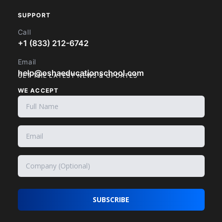
SUPPORT
Call
+1 (833) 212-6742
Email
help@oshaeducationschool.com
GET THE LATEST NEWS & UPDATES
WE ACCEPT
SUBSCRIBE