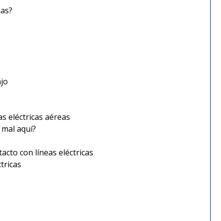
nas?
ajo
s eléctricas aéreas
 mal aquí?
cto con líneas eléctricas
tricas