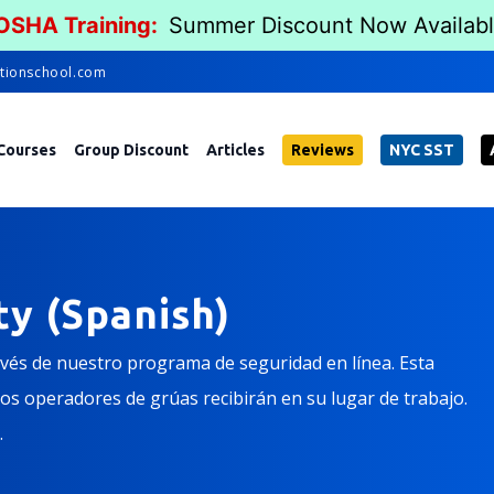
 OSHA Training:
Summer Discount Now Availab
tionschool.com
Courses
Group Discount
Articles
Reviews
NYC SST
y (Spanish)
avés de nuestro programa de seguridad en línea. Esta
os operadores de grúas recibirán en su lugar de trabajo.
.