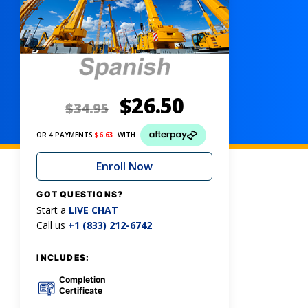
$
26.50
$
34.95
OR 4 PAYMENTS
$
6.63
WITH
Enroll Now
GOT QUESTIONS?
Start a
LIVE CHAT
Call us
+1 (833) 212-6742
INCLUDES:
Completion
Certificate