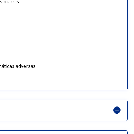
las manos
es
imáticas adversas