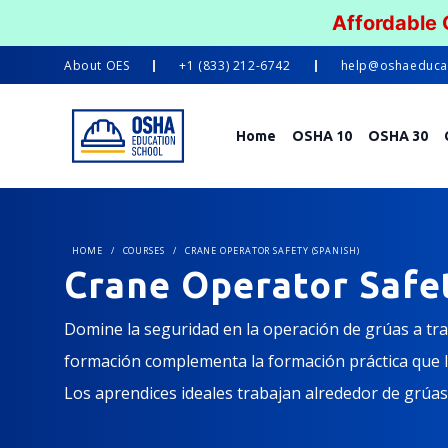
Affordable
About
OES
+1 (833) 212-6742
help@oshaeduca
Home
OSHA 10
OSHA 30
HOME
/
COURSES
/
CRANE OPERATOR SAFETY (SPANISH)
Crane Operator Safet
Domine la seguridad en la operación de grúas a tr
formación complementa la formación práctica que l
Los aprendices ideales trabajan alrededor de grúas