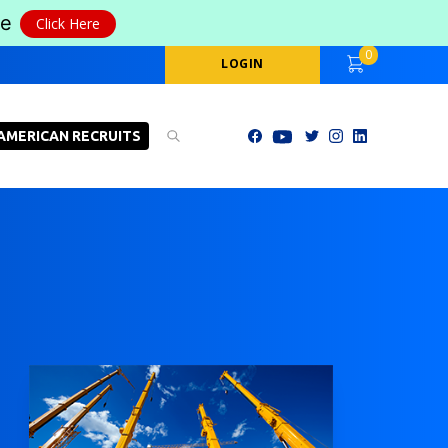
le
Click Here
0
LOGIN
AMERICAN RECRUITS