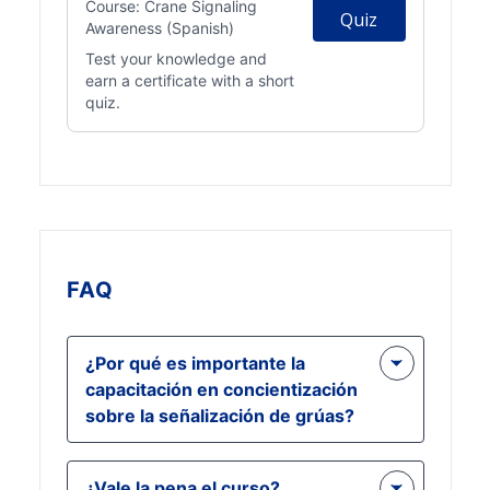
Course:
Crane Signaling
Quiz
Awareness (Spanish)
Test your knowledge and
earn a certificate with a short
quiz.
FAQ
¿Por qué es importante la
capacitación en concientización
sobre la señalización de grúas?
Conciencia de señalización de grúas
¿Vale la pena el curso?
La formación es crucial para