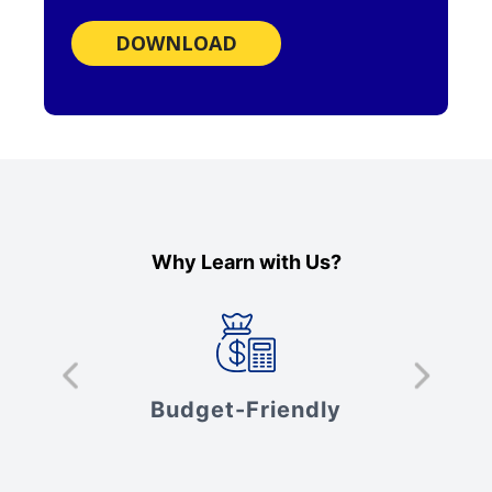
DOWNLOAD
Why Learn with Us?
s
Budget-Friendly
V