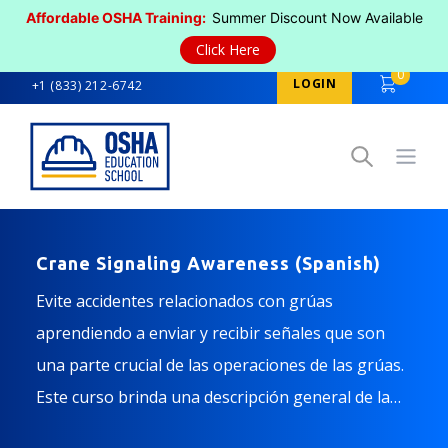
Affordable OSHA Training:
Summer Discount Now Available
Click Here
0
LOGIN
+1 (833) 212-6742
Open
Crane Signaling Awareness (Spanish)
Evite accidentes relacionados con grúas
aprendiendo a enviar y recibir señales que son
una parte crucial de las operaciones de las grúas.
Este curso brinda una descripción general de la
señalización de grúas al personal que trabaja