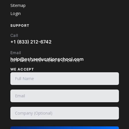
Sitemap
Login
SUPPORT
Call
+1 (833) 212-6742
Email
help@oshaeducationschool.com
GET THE LATEST NEWS & UPDATES
WE ACCEPT