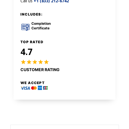
Call us
+1 (833) 212-6742
INCLUDES:
Completion
Certificate
TOP RATED
4.7
CUSTOMER RATING
WE ACCEPT