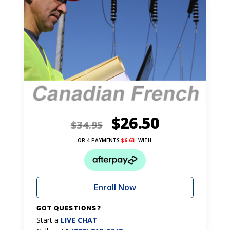
$
26.50
$
34.95
OR 4 PAYMENTS
$
6.63
WITH
Enroll Now
GOT QUESTIONS?
Start a
LIVE CHAT