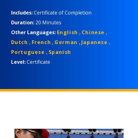
une culture de signalement précoce afin
d’améliorer la sécurité. Les participants idéals
Includes:
Certificate of Completion
sont les gestionnaires, les superviseurs et les
Duration:
20 Minutes
membres du comité de sécurité.
Other Languages:
English
,
Chinese
,
Dutch
,
French
,
German
,
Japanese
,
Portuguese
,
Spanish
Level:
Certificate