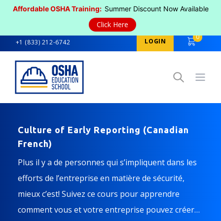
Affordable OSHA Training:
Summer Discount Now Available
Click Here
0
LOGIN
+1 (833) 212-6742
Open
Culture of Early Reporting (Canadian
French)
Plus il y a de personnes qui s’impliquent dans les
efforts de l’entreprise en matière de sécurité,
mieux c’est! Suivez ce cours pour apprendre
comment vous et votre entreprise pouvez créer