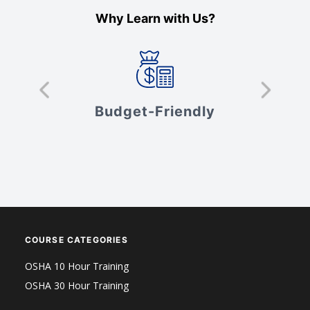
Why Learn with Us?
s
Budget-Friendly
V
COURSE CATEGORIES
OSHA 10 Hour Training
OSHA 30 Hour Training