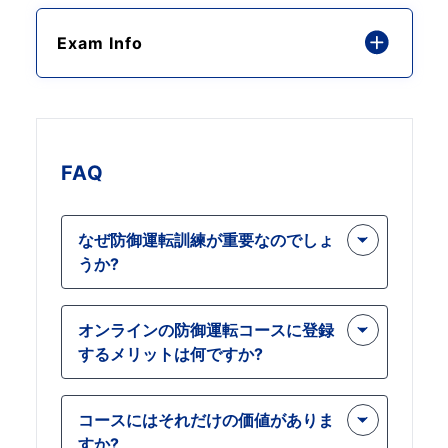
Exam Info
FAQ
なぜ防御運転訓練が重要なのでしょ
うか?
防御運転訓練は、事故を防止し、安全
オンラインの防御運転コースに登録
な運転を確保するために非常に重要で
するメリットは何ですか?
す。このトレーニングでは、交通安全
への取り組みを証明する認定も取得で
オンライン コースでは、自分のペース
きます。したがって、すべての労働者
コースにはそれだけの価値がありま
で学習でき、どこからでもトレーニン
はこのコースに登録する必要がありま
すか?
グを完了できるため、スケジュールに