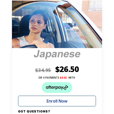
$
26.50
$
34.95
OR 4 PAYMENTS
$
6.63
WITH
Enroll Now
GOT QUESTIONS?