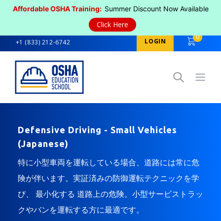
Affordable OSHA Training:
Summer Discount Now Available
Click Here
0
LOGIN
+1 (833) 212-6742
Open
Defensive Driving - Small Vehicles
(Japanese)
特に小型車両を運転している場合、道路には常に危
険が伴います。実証済みの防御運転テクニックを学
び、 最小化する 道路上の危険。小型サービストラッ
クやバンを運転する方に最適です。