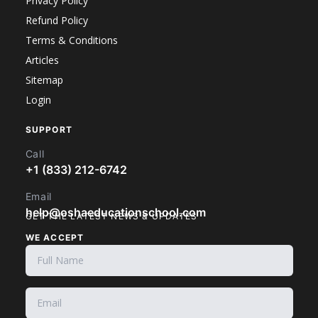
Privacy Policy
Refund Policy
Terms & Conditions
Articles
Sitemap
Login
SUPPORT
Call
+1 (833) 212-6742
Email
help@oshaeducationschool.com
GET THE LATEST NEWS & UPDATES
WE ACCEPT