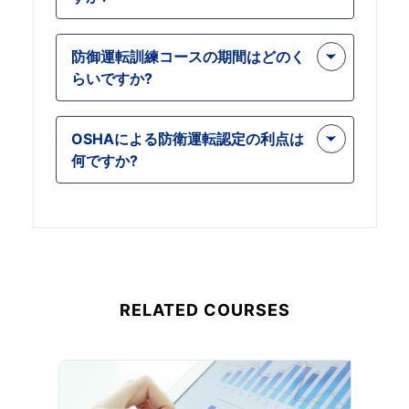
す。
合わせやすくなります。
はい、防御運転コースは小型車両を運
防御運転訓練コースの期間はどのく
転する人にとって非常に貴重であり、
らいですか?
安全な運転実践と法規制遵守を確保す
るための必須の知識を提供するため、
コースの所要時間は 26 分です。コー
このコースは価値があります。さら
OSHAによる防衛運転認定の利点は
ス期間を見ると、コース期間が短いよ
に、リーズナブルな価格で受講できる
何ですか?
うに思われるかもしれませんが、実際
ので、誰でも気軽に受講できます。
には、コースは包括的であり、参加者
Osha 認定資格は、仕事に応募する際
が防御運転訓練について学ぶ必要があ
に大きな価値があります。 Osha の防
るすべてを提供します。
衛運転認定資格を持っていれば、就職
面接で有利になるだけでなく、防衛運
転中の安全性についてより良いパフォ
RELATED COURSES
ーマンスを発揮できるようになりま
す。