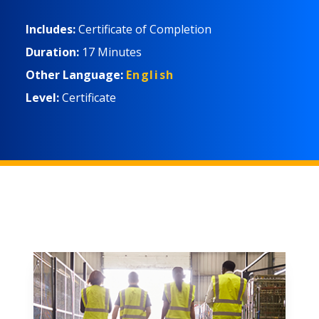
responsabilidades de los empleados durante una
emergencia. Los participantes aprenderán cómo
Includes:
Certificate of Completion
crea
Duration:
17 Minutes
Other Language:
English
Level:
Certificate