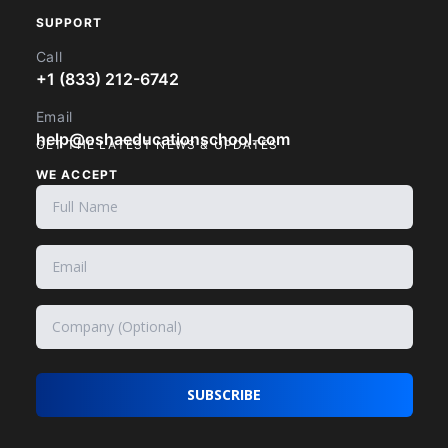
SUPPORT
Call
+1 (833) 212-6742
Email
help@oshaeducationschool.com
GET THE LATEST NEWS & UPDATES
WE ACCEPT
SUBSCRIBE