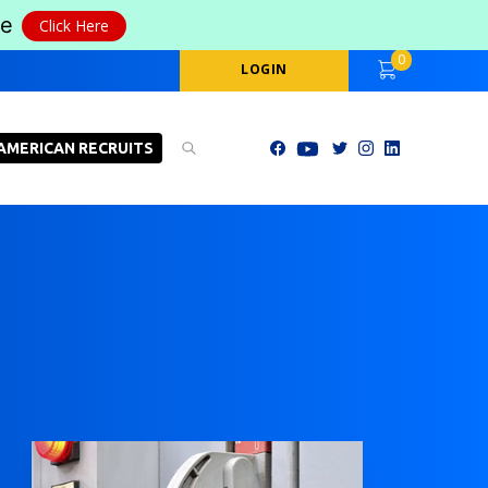
le
Click Here
0
LOGIN
AMERICAN RECRUITS