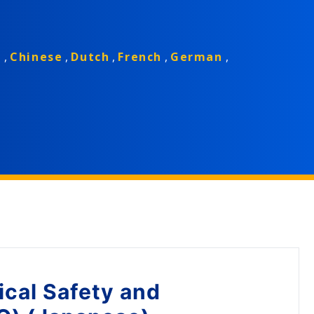
h
,
Chinese
,
Dutch
,
French
,
German
,
ical Safety and