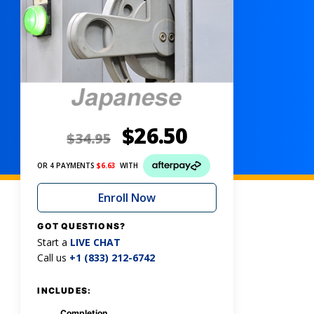
$
26.50
$
34.95
OR 4 PAYMENTS
$
6.63
WITH
Enroll Now
GOT QUESTIONS?
Start a
LIVE CHAT
Call us
+1 (833) 212-6742
INCLUDES:
Completion