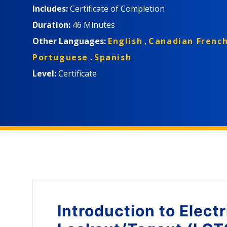
Includes:
Certificate of Completion
Duration:
46 Minutes
Other Languages:
English
,
Canadian Frenc
Portuguese
,
Spanish
Level:
Certificate
Introduction to
Electr