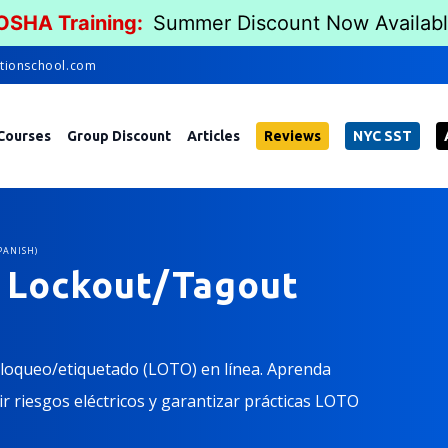
 OSHA Training:
Summer Discount Now Availab
tionschool.com
Courses
Group Discount
Articles
Reviews
NYC SST
PANISH)
d Lockout/Tagout
 bloqueo/etiquetado (LOTO) en línea. Aprenda
r riesgos eléctricos y garantizar prácticas LOTO