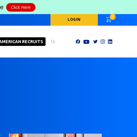
le
Click Here
0
LOGIN
AMERICAN RECRUITS