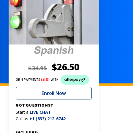
$
26.50
$
34.95
OR 4 PAYMENTS
$
6.63
WITH
Enroll Now
GOT QUESTIONS?
Start a
LIVE CHAT
Call us
+1 (833) 212-6742
INCLUDES: