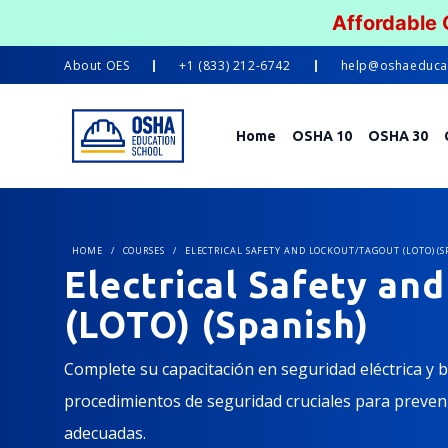
Affordable
About
OES
+1 (833) 212-6742
help@oshaeduca
Home
OSHA 10
OSHA 30
HOME
/
COURSES
/
ELECTRICAL SAFETY AND LOCKOUT/TAGOUT (LOTO) (S
Electrical Safety an
(LOTO) (Spanish)
Complete su capacitación en seguridad eléctrica y
procedimientos de seguridad cruciales para preveni
adecuadas.