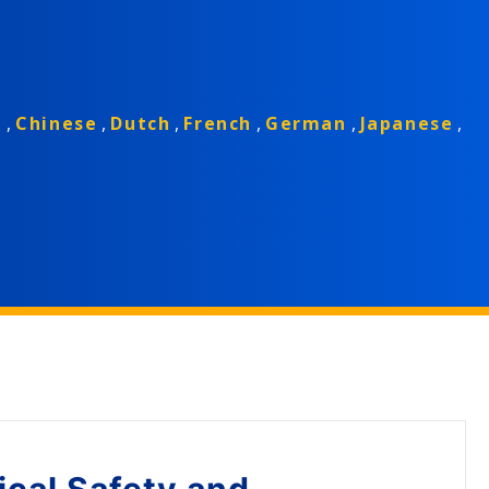
h
,
Chinese
,
Dutch
,
French
,
German
,
Japanese
,