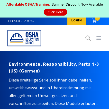
Affordable OSHA Training:
Summer Discount Now Available
Click Here
0
LOGIN
+1 (833) 212-6742
Open
Environmental Responsibility, Parts 1-3
(US) (German)
Diese dreiteilige Serie soll Ihnen dabei helfen,
umweltbewusst und in Übereinstimmung mit
allen geltenden Umweltgesetzen und -
vorschriften zu arbeiten. Diese Module erläutern