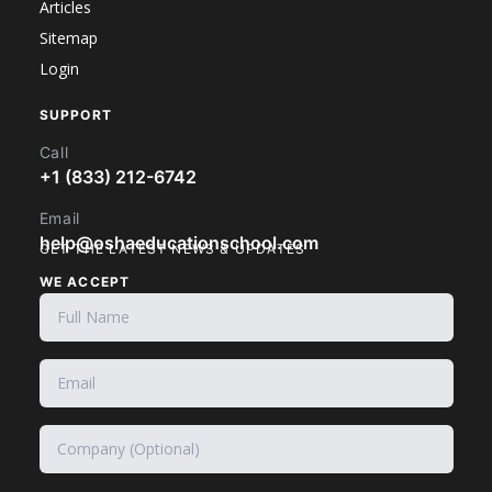
Articles
Sitemap
Login
SUPPORT
Call
+1 (833) 212-6742
Email
help@oshaeducationschool.com
GET THE LATEST NEWS & UPDATES
WE ACCEPT