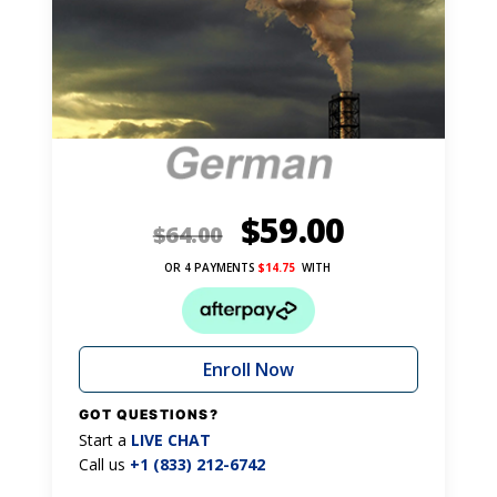
$
59.00
$
64.00
OR 4 PAYMENTS
$
14.75
WITH
Enroll Now
GOT QUESTIONS?
Start a
LIVE CHAT
Call us
+1 (833) 212-6742