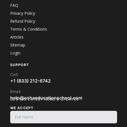
FAQ
Privacy Policy
Refund Policy
Terms & Conditions
Articles
Sitemap
Login
SUPPORT
Call
+1 (833) 212-6742
Email
help@oshaeducationschool.com
GET THE LATEST NEWS & UPDATES
WE ACCEPT