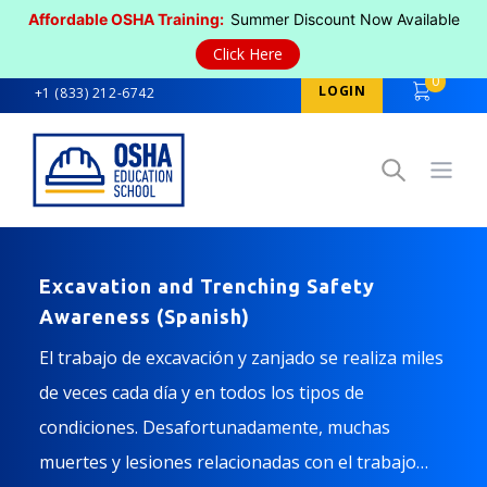
Affordable OSHA Training:
Summer Discount Now Available
Click Here
0
LOGIN
+1 (833) 212-6742
Open
Excavation and Trenching Safety
Awareness (Spanish)
El trabajo de excavación y zanjado se realiza miles
de veces cada día y en todos los tipos de
condiciones. Desafortunadamente, muchas
muertes y lesiones relacionadas con el trabajo