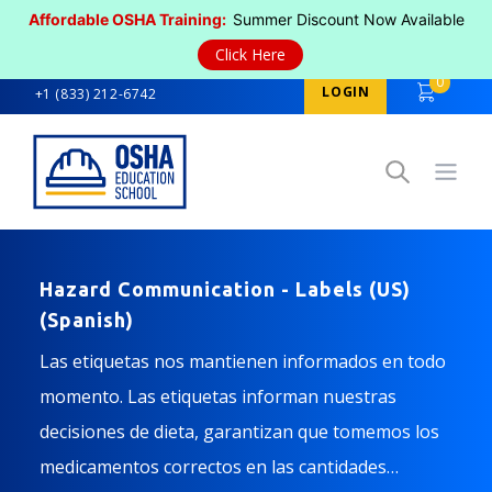
Affordable OSHA Training:
Summer Discount Now Available
Click Here
0
LOGIN
+1 (833) 212-6742
Open
Hazard Communication - Labels (US)
(Spanish)
Las etiquetas nos mantienen informados en todo
momento. Las etiquetas informan nuestras
decisiones de dieta, garantizan que tomemos los
medicamentos correctos en las cantidades