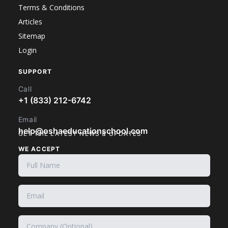
Terms & Conditions
Articles
Sitemap
Login
SUPPORT
Call
+1 (833) 212-6742
Email
help@oshaeducationschool.com
GET THE LATEST NEWS & UPDATES
WE ACCEPT