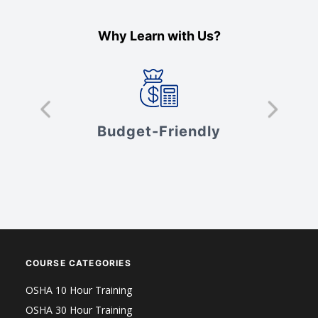
Why Learn with Us?
s
Budget-Friendly
V
COURSE CATEGORIES
OSHA 10 Hour Training
OSHA 30 Hour Training