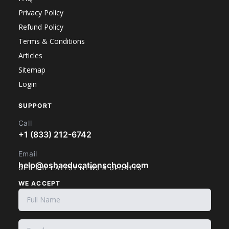
Privacy Policy
Refund Policy
Terms & Conditions
Articles
Sitemap
Login
SUPPORT
Call
+1 (833) 212-6742
Email
help@oshaeducationschool.com
GET THE LATEST NEWS & UPDATES
WE ACCEPT