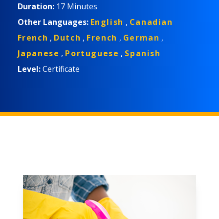
Duration:
17 Minutes
Other Languages:
English
,
Canadian
French
,
Dutch
,
French
,
German
,
Japanese
,
Portuguese
,
Spanish
Level:
Certificate