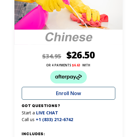
$
26.50
$
34.95
OR 4 PAYMENTS
$
6.63
WITH
Enroll Now
GOT QUESTIONS?
Start a
LIVE CHAT
Call us
+1 (833) 212-6742
INCLUDES: