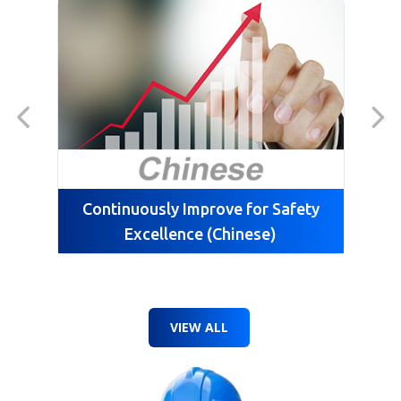
Continuously Improve for Safety
Cul
Excellence (Chinese)
VIEW ALL