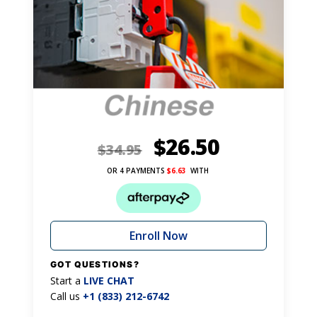
$
26.50
$
34.95
OR 4 PAYMENTS
$
6.63
WITH
Enroll Now
GOT QUESTIONS?
Start a
LIVE CHAT
Call us
+1 (833) 212-6742