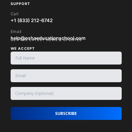
SUPPORT
Call
+1 (833) 212-6742
Email
help@oshaeducationschool.com
GET THE LATEST NEWS & UPDATES
WE ACCEPT
SUBSCRIBE