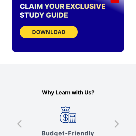
CLAIM YOUR EXCLUSIVE
STUDY GUIDE
DOWNLOAD
Why Learn with Us?
s
Budget-Friendly
V