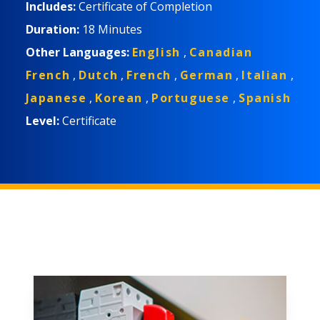
Includes:
Certificate of Completion
Duration:
18 Minutes
Other Languages:
English
,
Canadian
French
,
Dutch
,
French
,
German
,
Italian
,
Japanese
,
Korean
,
Portuguese
,
Spanish
Level:
Certificate