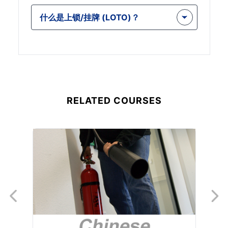
18 分钟的课程可增强您对 LOTO 程序
理解以及您对维护安全工作环境的承
什么是上锁/挂牌 (LOTO)？
的理解，帮助您遵守安全法规并保护您
诺。这是对您的专业资格的宝贵补充。
自己和您的同事免受与不受控制的能量
上锁/挂牌是一种安全系统，旨在保护
相关的伤害。通过学习实施有效的能源
工人免遭设备和机械的危险能量意外暴
控制措施，您可以显着降低事故风险并
露。该系统涉及使用锁定装置（如挂
创造更安全的工作环境。
锁）来固定能量隔离装置并防止其被打
开。
RELATED COURSES