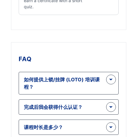
earn a certificate with a short
quiz.
FAQ
如何提供上锁/挂牌 (LOTO) 培训课
程？
我们的培训计划在线提供，提供灵活的
完成后我会获得什么认证？
学习体验，您可以按照自己的进度完
成。该课程包括互动模块、视频和测
通过最终测试后，您将获得 OSHA 教
验，让您可以在不中断工作的情况下将
课程时长是多少？
育学校颁发的上锁/挂牌 (LOTO) 认
培训纳入您的日程安排。
证。该认证表明您对 LOTO 安全实践的