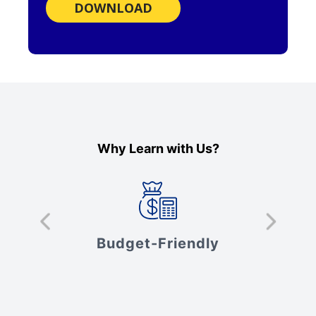
DOWNLOAD
Why Learn with Us?
s
Budget-Friendly
V