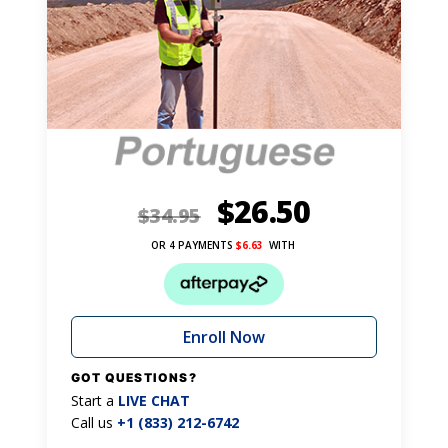
$
26.50
$
34.95
OR 4 PAYMENTS
$
6.63
WITH
Enroll Now
GOT QUESTIONS?
Start a
LIVE CHAT
Call us
+1 (833) 212-6742