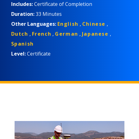
seus supervisores e gerentes.
Includes:
Certificate of Completion
Duration:
33 Minutes
Other Languages:
English
,
Chinese
,
Dutch
,
French
,
German
,
Japanese
,
Spanish
Level:
Certificate