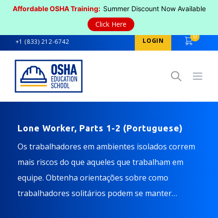
Affordable OSHA Training:
Summer Discount Now Available
Click Here
0
LOGIN
+1 (833) 212-6742
Open
Lone Worker, Parts 1-2 (Portuguese)
Os trabalhadores em ambientes isolados correm
mais riscos do que aqueles que trabalham em
equipe. Obtenha orientações sobre como
trabalhadores solitários podem se manter
seguros. Ideal para trabalhadores solitários e