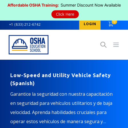
Affordable OSHA Training:
Summer Discount Now Available
Click Here
0
LOGIN
+1 (833) 212-6742
Open
Low-Speed and Utility Vehicle Safety
(Spanish)
Garantice la seguridad con nuestra capacitación
en seguridad para vehículos utilitarios y de baja
velocidad. Aprenda habilidades cruciales para
operar estos vehículos de manera segura y