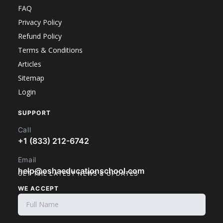
FAQ
Privacy Policy
Refund Policy
Terms & Conditions
Articles
Sitemap
Login
SUPPORT
Call
+1 (833) 212-6742
Email
help@oshaeducationschool.com
GET THE LATEST NEWS & UPDATES
WE ACCEPT