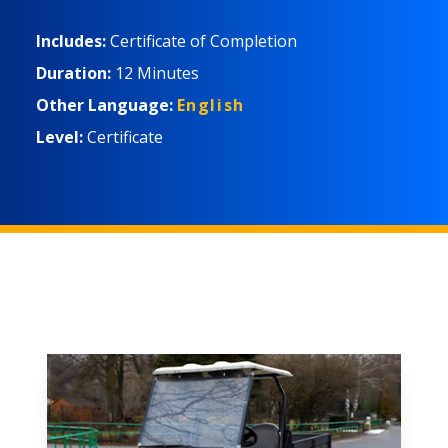
obtenga su certificación. ¡Inscríbete hoy!
Includes:
Certificate of Completion
Duration:
12 Minutes
Other Language:
English
Level:
Certificate