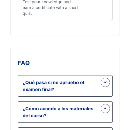
Test your knowledge and
earn a certificate with a short
quiz.
FAQ
¿Qué pasa si no apruebo el
examen final?
Si no logra una puntuación
¿Cómo accedo a los materiales
aprobatoria del 70% en el examen
del curso?
final, puede volver a realizar el
examen después de revisar los
Los materiales del curso están
materiales del curso nuevamente