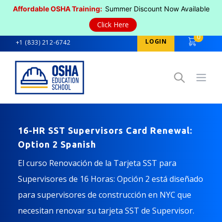
Affordable OSHA Training:
Summer Discount Now Available
Click Here
0
LOGIN
+1 (833) 212-6742
Open
16-HR SST Supervisors Card Renewal:
Option 2 Spanish
El curso Renovación de la Tarjeta SST para
Supervisores de 16 Horas: Opción 2 está diseñado
para supervisores de construcción en NYC que
necesitan renovar su tarjeta SST de Supervisor.