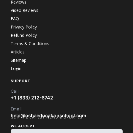
Reviews
Video Reviews
FAQ
Privacy Policy
Refund Policy
Terms & Conditions
Articles
Sitemap
Login
SUPPORT
Call
+1 (833) 212-6742
Email
help@oshaeducationschool.com
GET THE LATEST NEWS & UPDATES
WE ACCEPT