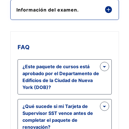
Información del examen.
FAQ
¿Este paquete de cursos está
aprobado por el Departamento de
Edificios de la Ciudad de Nueva
York (DOB)?
¡Sí! Los cursos incluidos en este
¿Qué sucede si mi Tarjeta de
paquete cumplen con los requisitos
Supervisor SST vence antes de
de capacitación del NYC DOB. Esto
completar el paquete de
garantiza que usted seguirá
renovación?
cumpliendo con las leyes locales y