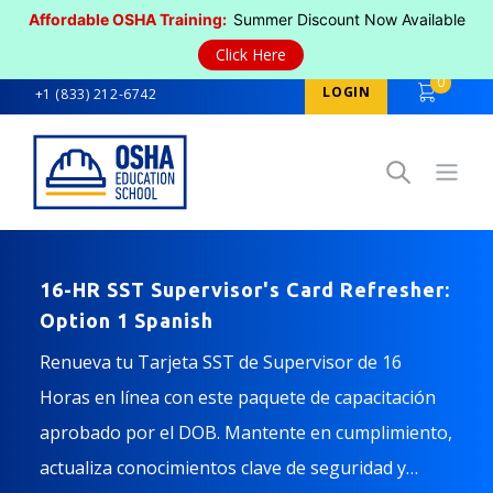
Affordable OSHA Training:
Summer Discount Now Available
Click Here
0
LOGIN
+1 (833) 212-6742
Open
16-HR SST Supervisor's Card Refresher:
Option 1 Spanish
Renueva tu Tarjeta SST de Supervisor de 16
Horas en línea con este paquete de capacitación
aprobado por el DOB. Mantente en cumplimiento,
actualiza conocimientos clave de seguridad y