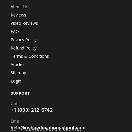
About Us
Reviews
Video Reviews
FAQ
Privacy Policy
Refund Policy
Terms & Conditions
Articles
Sitemap
Login
SUPPORT
Call
+1 (833) 212-6742
Email
help@oshaeducationschool.com
GET THE LATEST NEWS & UPDATES