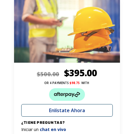
$
395.00
$
500.00
OR 4 PAYMENTS
$
98.75
WITH
Enlístate Ahora
¿TIENE PREGUNTAS?
Iniciar un
chat en vivo