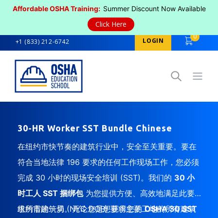
Affordable OSHA Training:
Summer Discount Now Available
Click Here
0
LOGIN
+1 (833) 212-6742
Open
30-HR Worker SST Bundle Chinese
在纽约市快节奏的建筑行业中，安全至关重要。要在
符合当地法律 196 要求的任何工作现场工作，您必须
完成 30 小时的现场安全培训 (SST)。我们的
30 小
时工人 SST 捆绑包
为您提供方便、高效地满足此要
求所需的一切。无论您是想获得您的
纽约市建筑局 (NYC DOB) 要求主要工地的所有建筑
OSHA 30 SST