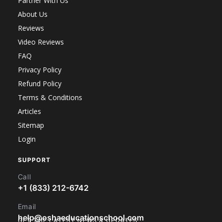
Partner With Us
About Us
Reviews
Video Reviews
FAQ
Privacy Policy
Refund Policy
Terms & Conditions
Articles
Sitemap
Login
SUPPORT
Call
+1 (833) 212-6742
Email
help@oshaeducationschool.com
GET THE LATEST NEWS & UPDATES