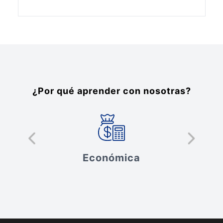
¿Por qué aprender con nosotras?
Económica
V
ad