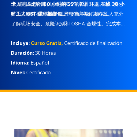
卡
工人完成此培训，以维持安全的工作环境。这一要求
或完成您的
30 小时的 SST 培训
， 这
在线 30 小
时工人 SST 课程捆绑包
是为了应对不断增加的工作场所事故，确保工人充分
是您的完美解决方案。
了解现场安全、危险识别和 OSHA 合规性。完成本课
程包将帮助您满足法规要求，同时增强您安全有效地
Incluye:
Curso Gratis,
Certificado de finalización
工作的能力。
Duración:
30 Horas
Idioma:
Español
Nivel:
Certificado