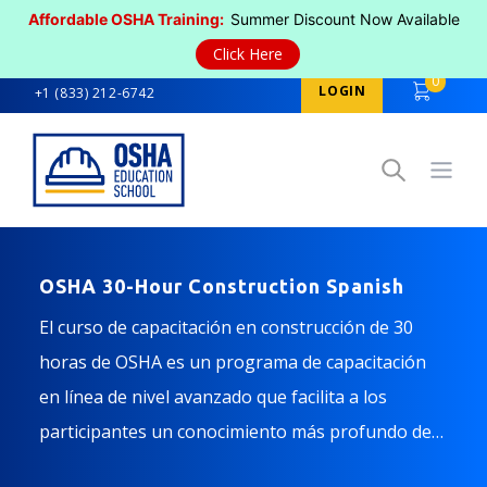
Affordable OSHA Training:
Summer Discount Now Available
Click Here
0
LOGIN
+1 (833) 212-6742
Open
OSHA 30-Hour Construction Spanish
El curso de capacitación en construcción de 30
horas de OSHA es un programa de capacitación
en línea de nivel avanzado que facilita a los
participantes un conocimiento más profundo de
las normas de OSHA (29 CFR) para mejorar la