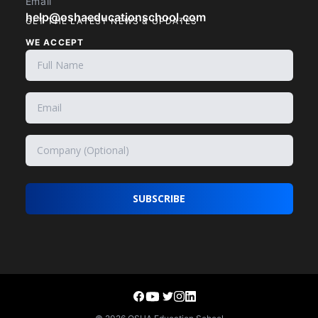
Email
help@oshaeducationschool.com
GET THE LATEST NEWS & UPDATES
WE ACCEPT
SUBSCRIBE