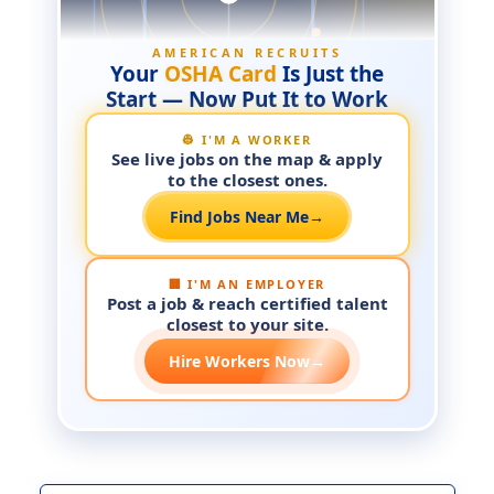
AMERICAN RECRUITS
Your
OSHA Card
Is Just the
Start — Now Put It to Work
👷 I'M A WORKER
See live jobs on the map & apply
to the closest ones.
Find Jobs Near Me
→
🏢 I'M AN EMPLOYER
Post a job & reach certified talent
closest to your site.
Hire Workers Now
→