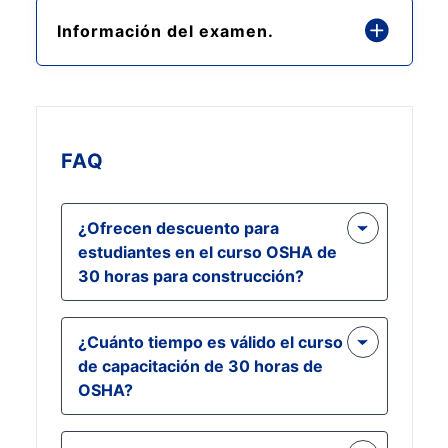
Información del examen.
FAQ
¿Ofrecen descuento para
estudiantes en el curso OSHA de
30 horas para construcción?
Sí, los estudiantes activos pueden
¿Cuánto tiempo es válido el curso
enviarnos sus identificaciones
de capacitación de 30 horas de
estudiantiles por correo electrónico
OSHA?
a help@oshaeducationschool.com y
recibir un descuento de $25 en este
Una vez que completes este curso,
curso.