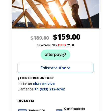
$
159.00
$
189.00
OR 4 PAYMENTS
$
39.75
WITH
Enlístate Ahora
¿TIENE PREGUNTAS?
Iniciar un
chat en vivo
Llámanos
+1 (833) 212-6742
INCLUYE:
Certificado de
Tarjeta DOL