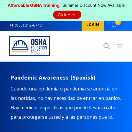
Affordable OSHA Training:
Summer Discount Now Available
Click Here
0
LOGIN
+1 (833) 212-6742
Open
Pandemic Awareness (Spanish)
Cuando una epidemia o pandemia se anuncia en
las noticias, no hay necesidad de entrar en pánico.
Hay medidas específicas que puede llevar a cabo
para protegerse usted y a las personas que lo
rodean de la infección. Tome este curso para