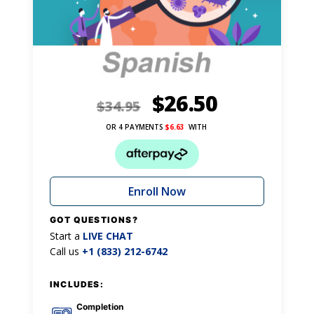
$
26.50
$
34.95
OR 4 PAYMENTS
$
6.63
WITH
Enroll Now
GOT QUESTIONS?
Start a
LIVE CHAT
Call us
+1 (833) 212-6742
INCLUDES:
Completion