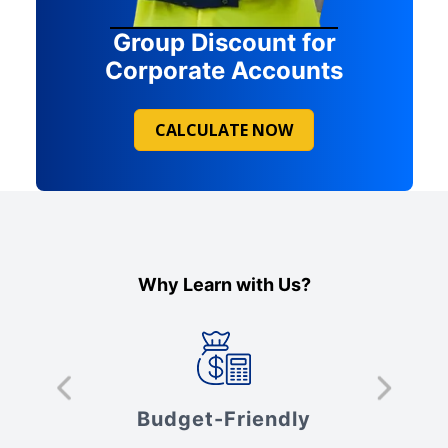
Group Discount for
Corporate Accounts
CALCULATE NOW
Why Learn with Us?
s
Budget-Friendly
V