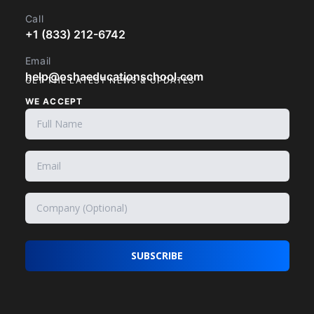
Call
+1 (833) 212-6742
Email
help@oshaeducationschool.com
GET THE LATEST NEWS & UPDATES
WE ACCEPT
SUBSCRIBE