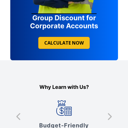
Group Discount for
Corporate Accounts
CALCULATE NOW
Why Learn with Us?
s
Budget-Friendly
V