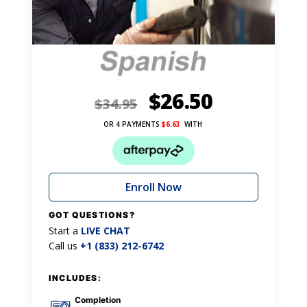
$
26.50
$
34.95
OR 4 PAYMENTS
$
6.63
WITH
Enroll Now
GOT QUESTIONS?
Start a
LIVE CHAT
Call us
+1 (833) 212-6742
INCLUDES:
Completion