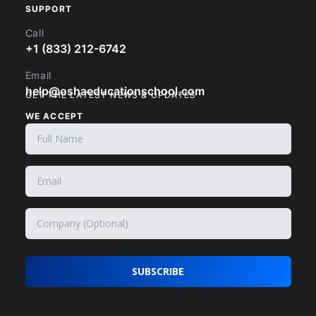
SUPPORT
Call
+1 (833) 212-6742
Email
help@oshaeducationschool.com
GET THE LATEST NEWS & UPDATES
WE ACCEPT
SUBSCRIBE