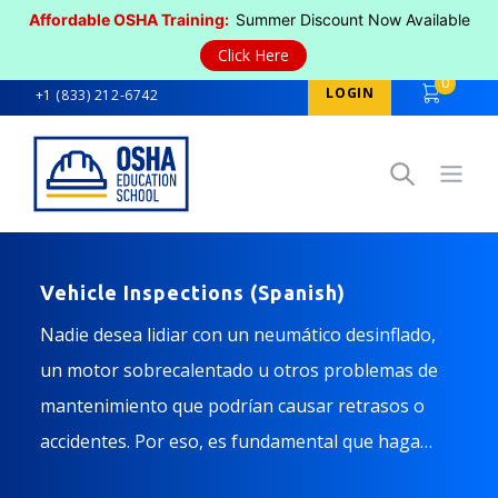
Affordable OSHA Training:
Summer Discount Now Available
Click Here
0
LOGIN
+1 (833) 212-6742
Open
Vehicle Inspections (Spanish)
Nadie desea lidiar con un neumático desinflado,
un motor sobrecalentado u otros problemas de
mantenimiento que podrían causar retrasos o
accidentes. Por eso, es fundamental que haga
mantenimiento e inspecciones a su vehículo para