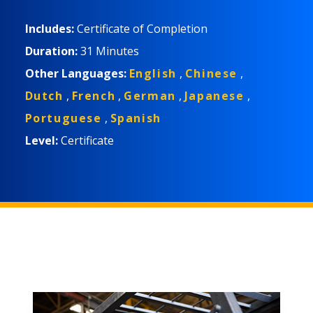
en toute sécurité.
Includes:
Certificate of Completion
Duration:
31 Minutes
Other Languages:
English
,
Chinese
,
Dutch
,
French
,
German
,
Japanese
,
Portuguese
,
Spanish
Level:
Certificate