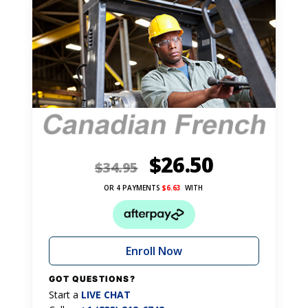
$
26.50
$
34.95
OR 4 PAYMENTS
$
6.63
WITH
Enroll Now
GOT QUESTIONS?
Start a
LIVE CHAT