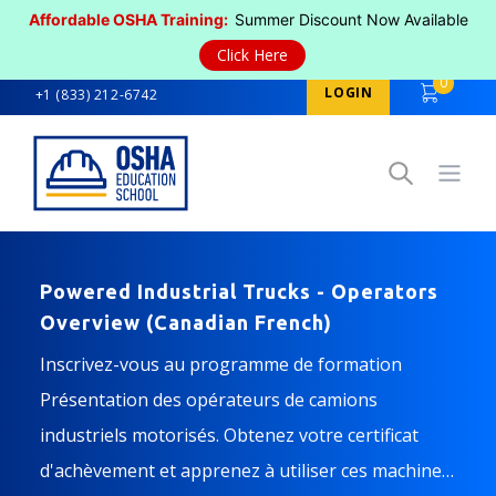
Affordable OSHA Training:
Summer Discount Now Available
Click Here
0
LOGIN
+1 (833) 212-6742
Open
Powered Industrial Trucks - Operators
Overview (Canadian French)
Inscrivez-vous au programme de formation
Présentation des opérateurs de camions
industriels motorisés. Obtenez votre certificat
d'achèvement et apprenez à utiliser ces machines