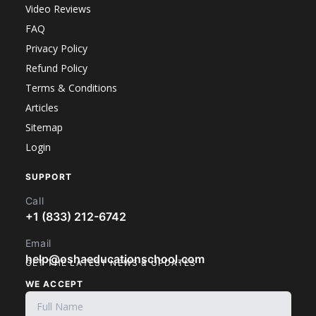
Video Reviews
FAQ
Privacy Policy
Refund Policy
Terms & Conditions
Articles
Sitemap
Login
SUPPORT
Call
+1 (833) 212-6742
Email
help@oshaeducationschool.com
GET THE LATEST NEWS & UPDATES
WE ACCEPT