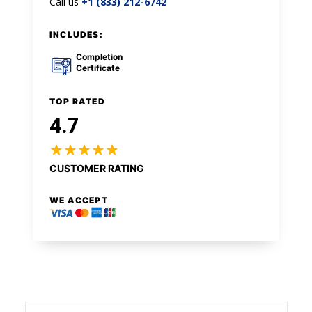
Call us
+1 (833) 212-6742
INCLUDES:
Completion
Certificate
TOP RATED
4.7
CUSTOMER RATING
WE ACCEPT