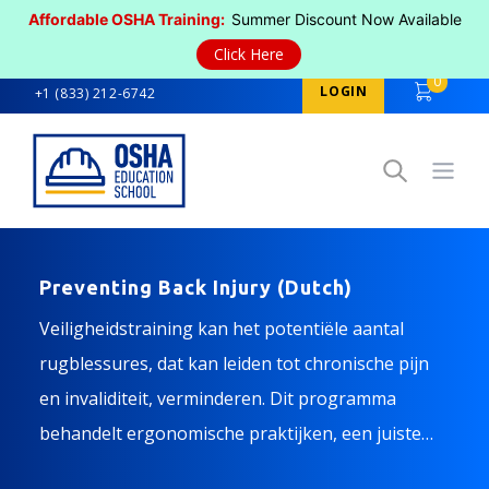
Affordable OSHA Training:
Summer Discount Now Available
Click Here
0
LOGIN
+1 (833) 212-6742
Open
Preventing Back Injury (Dutch)
Veiligheidstraining kan het potentiële aantal
rugblessures, dat kan leiden tot chronische pijn
en invaliditeit, verminderen. Dit programma
behandelt ergonomische praktijken, een juiste
houding en het gebruik van hulpmiddelen.