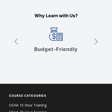
Why Learn with Us?
s
Budget-Friendly
V
COURSE CATEGORIES
OSHA 10 Hour Training