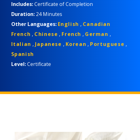
Includes:
Certificate of Completion
Duration:
24 Minutes
Other Languages:
English
,
Canadian
French
,
Chinese
,
French
,
German
,
Italian
,
Japanese
,
Korean
,
Portuguese
,
Spanish
Level:
Certificate