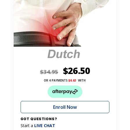
$
26.50
$
34.95
OR 4 PAYMENTS
$
6.63
WITH
Enroll Now
GOT QUESTIONS?
Start a
LIVE CHAT