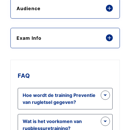
Audience
Exam Info
FAQ
Hoe wordt de training Preventie
van rugletsel gegeven?
Ons trainingsprogramma wordt
Wat is het voorkomen van
online gegeven, zodat u de cursus
rugblessuretraining?
in uw eigen tempo kunt voltooien. U