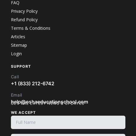
FAQ
Privacy Policy
Refund Policy
Terms & Conditions
Articles
Sitemap
Login
SUPPORT
Call
+1 (833) 212-6742
Email
help@oshaeducationschool.com
GET THE LATEST NEWS & UPDATES
WE ACCEPT