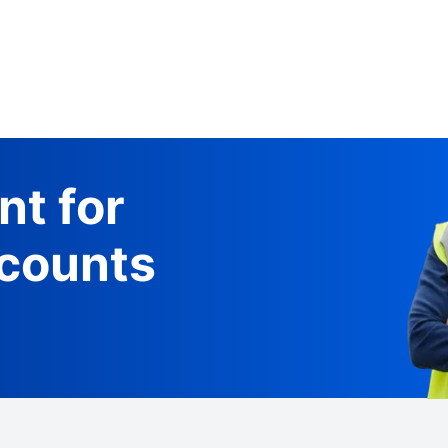
nt for
counts