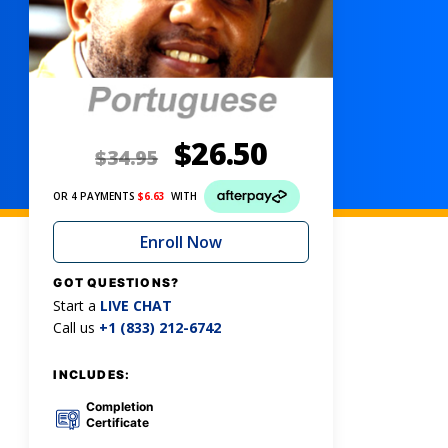
$
26.50
$
34.95
OR 4 PAYMENTS
$
6.63
WITH
Enroll Now
GOT QUESTIONS?
Start a
LIVE CHAT
Call us
+1 (833) 212-6742
INCLUDES:
Completion
Certificate