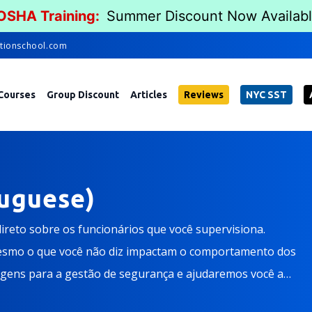
 OSHA Training:
Summer Discount Now Availab
tionschool.com
Courses
Group Discount
Articles
Reviews
NYC SST
tuguese)
reto sobre os funcionários que você supervisiona.
mesmo o que você não diz impactam o comportamento dos
agens para a gestão de segurança e ajudaremos você a
seu local de trabalho. Os alunos ideais são