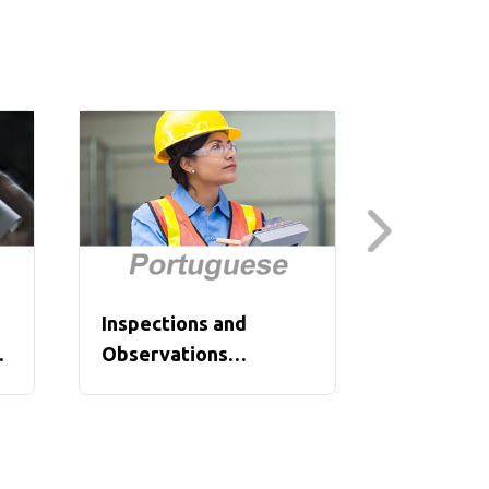
Inspections and
Integrat
Observations
Achievin
(Portuguese)
Organiza
Excellen
(Portugu