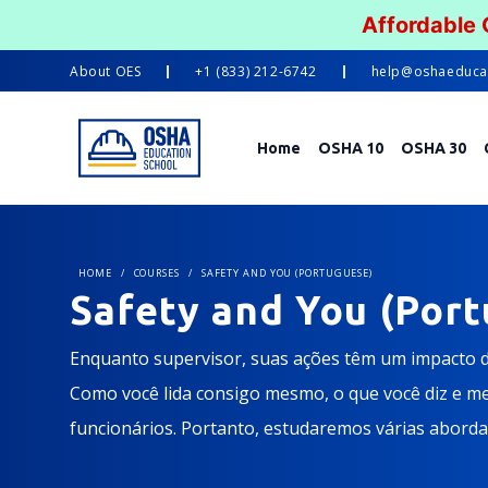
Affordable
About
OES
+1 (833) 212-6742
help@oshaeduca
Home
OSHA 10
OSHA 30
HOME
/
COURSES
/
SAFETY AND YOU (PORTUGUESE)
Safety and You (Por
Enquanto supervisor, suas ações têm um impacto di
Como você lida consigo mesmo, o que você diz e 
funcionários. Portanto, estudaremos várias abord
construir um ambiente melhor para a segurança no 