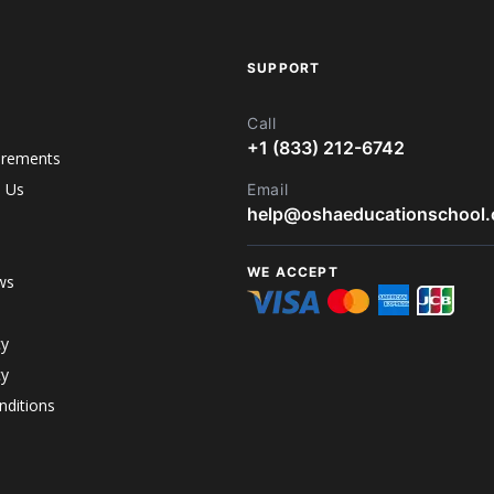
SUPPORT
Call
+1 (833) 212-6742
irements
h Us
Email
help@oshaeducationschool
WE ACCEPT
ws
cy
cy
ditions