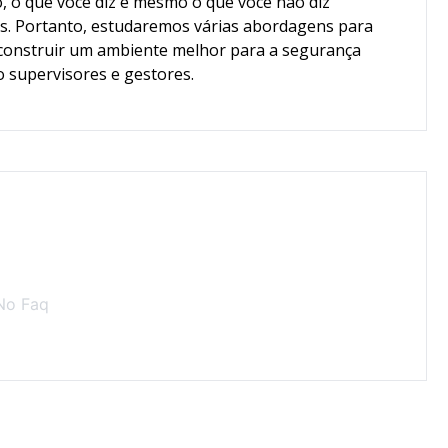
, o que você diz e mesmo o que você não diz
. Portanto, estudaremos várias abordagens para
 construir um ambiente melhor para a segurança
ão supervisores e gestores.
No Faq