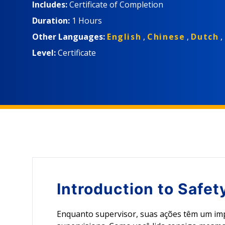
supervisores e gestores.
Includes:
Certificate of Completion
Duration:
1 Hours
Other Languages:
English
,
Chinese
,
Dutch
,
Level:
Certificate
Introduction to
Safet
Enquanto supervisor, suas ações têm um imp