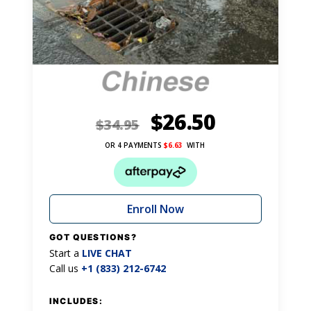
$
26.50
$
34.95
OR 4 PAYMENTS
$
6.63
WITH
Enroll Now
GOT QUESTIONS?
Start a
LIVE CHAT
Call us
+1 (833) 212-6742
INCLUDES: