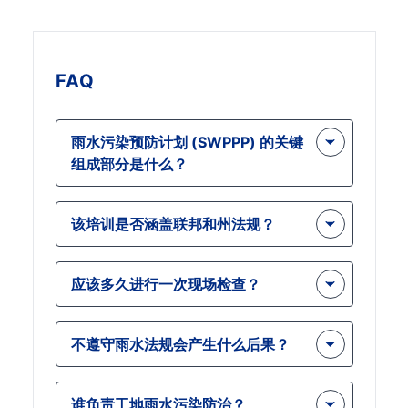
FAQ
雨水污染预防计划 (SWPPP) 的关键
组成部分是什么？
SWPPP 包括场地评估、污染控制措施
该培训是否涵盖联邦和州法规？
和维护程序，以尽量减少雨水污染。这
课程 详细介绍了如何创建和实施有效的
是的， 程序 涵盖联邦法规（例如由
SWPPP。
应该多久进行一次现场检查？
EPA 执行的法规）以及相关州和地方的
雨水管理要求。
应定期进行现场检查，通常是在重大降
不遵守雨水法规会产生什么后果？
雨事件后进行，以识别潜在的污染源并
确保最佳管理措施的有效性。
不遵守规定可能会导致巨额罚款、法律
谁负责工地雨水污染防治？
诉讼和环境破坏。这 训练 通过确保适