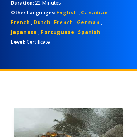
Duration:
22 Minutes
Other Languages:
English
,
Canadian
French
,
Dutch
,
French
,
German
,
Japanese
,
Portuguese
,
Spanish
Level:
Certificate