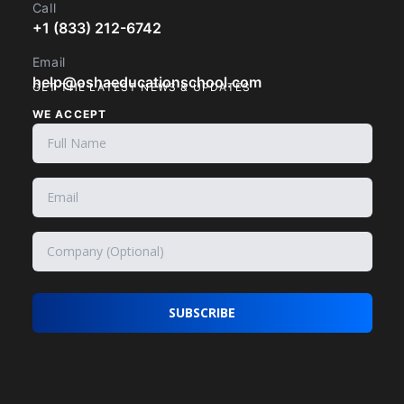
Call
+1 (833) 212-6742
Email
help@oshaeducationschool.com
GET THE LATEST NEWS & UPDATES
WE ACCEPT
SUBSCRIBE