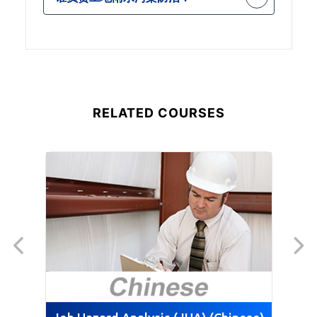
当的雨水管理，帮助您了解并避免这些
责任通常落在环境合规官员、设施经理
风险。
和施工主管身上，他们必须确保遵守
BMP。
RELATED COURSES
J