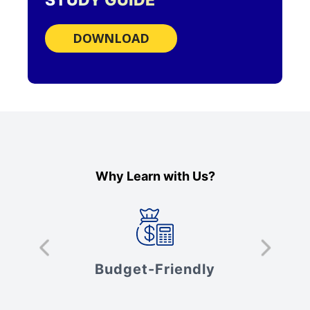
STUDY GUIDE
DOWNLOAD
Why Learn with Us?
s
Budget-Friendly
V