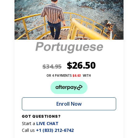
$
26.50
$
34.95
OR 4 PAYMENTS
$
6.63
WITH
Enroll Now
GOT QUESTIONS?
Start a
LIVE CHAT
Call us
+1 (833) 212-6742