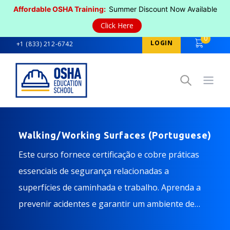
Affordable OSHA Training:
Summer Discount Now Available
Click Here
0
LOGIN
+1 (833) 212-6742
Open
Walking/Working Surfaces (Portuguese)
Este curso fornece certificação e cobre práticas
essenciais de segurança relacionadas a
superfícies de caminhada e trabalho. Aprenda a
prevenir acidentes e garantir um ambiente de
trabalho mais seguro.