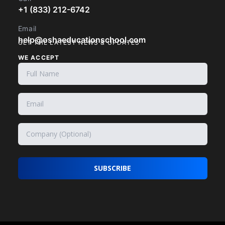
+1 (833) 212-6742
Email
help@oshaeducationschool.com
GET THE LATEST NEWS & UPDATES
WE ACCEPT
SUBSCRIBE