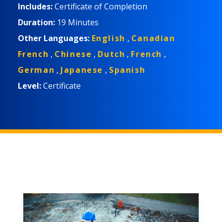
Includes:
Certificate of Completion
Duration:
19 Minutes
Other Languages:
English
,
Canadian
French
,
Chinese
,
Dutch
,
French
,
German
,
Japanese
,
Spanish
Level:
Certificate