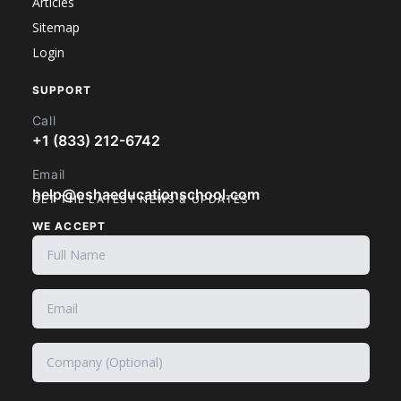
Articles
Sitemap
Login
SUPPORT
Call
+1 (833) 212-6742
Email
help@oshaeducationschool.com
GET THE LATEST NEWS & UPDATES
WE ACCEPT