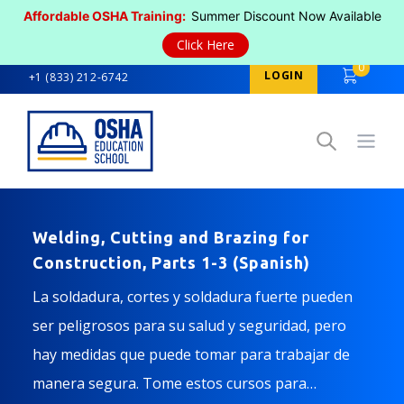
Affordable OSHA Training:
Summer Discount Now Available
Click Here
0
LOGIN
+1 (833) 212-6742
Open
Welding, Cutting and Brazing for
Construction, Parts 1-3 (Spanish)
La soldadura, cortes y soldadura fuerte pueden
ser peligrosos para su salud y seguridad, pero
hay medidas que puede tomar para trabajar de
manera segura. Tome estos cursos para