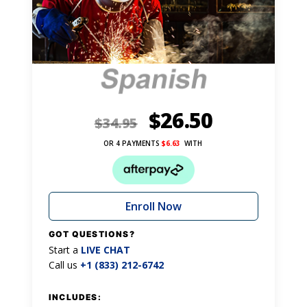
$
26.50
$
34.95
OR 4 PAYMENTS
$
6.63
WITH
Enroll Now
GOT QUESTIONS?
Start a
LIVE CHAT
Call us
+1 (833) 212-6742
INCLUDES: