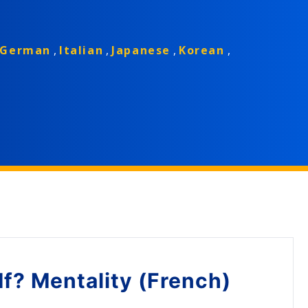
German
,
Italian
,
Japanese
,
Korean
,
If? Mentality (French)