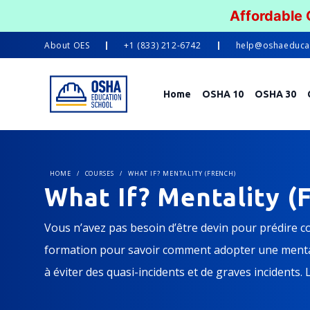
Affordable
About
OES
+1 (833) 212-6742
help@oshaeduca
Home
OSHA 10
OSHA 30
HOME
/
COURSES
/
WHAT IF? MENTALITY (FRENCH)
What If? Mentality (
Vous n’avez pas besoin d’être devin pour prédire 
formation pour savoir comment adopter une mentali
à éviter des quasi-incidents et de graves incidents. 
superviseurs et les membres du comité de sécurité.