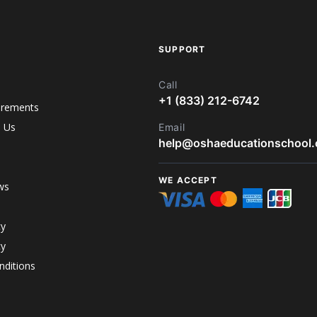
SUPPORT
Call
+1 (833) 212-6742
irements
h Us
Email
help@oshaeducationschool
WE ACCEPT
ws
cy
cy
ditions