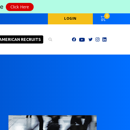
le
Click Here
0
LOGIN
AMERICAN RECRUITS