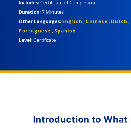
Includes:
Certificate of Completion
Duration:
7 Minutes
Other Languages:
English
,
Chinese
,
Dutch
,
Portuguese
,
Spanish
Level:
Certificate
Introduction to
What 