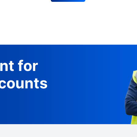
nt for
counts