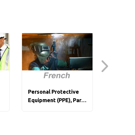
Personal Protective
Powered 
Equipment (PPE), Parts
Trucks -
1-10 (French)
Overview