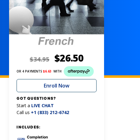
$
26.50
$
34.95
OR 4 PAYMENTS
$
6.63
WITH
Enroll Now
GOT QUESTIONS?
Start a
LIVE CHAT
Call us
+1 (833) 212-6742
INCLUDES:
Completion