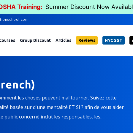
 OSHA Training:
Summer Discount Now Availab
tionschool.com
Courses
Group Discount
Articles
Reviews
NYC SST
French)
comment les choses peuvent mal tourner. Suivez cette
té basée sur d'une mentalité ET SI ? afin de vous aider
Le public concerné inclut les responsables, les