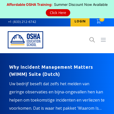
Affordable OSHA Training:
Summer Discount Now Available
Click Here
0
LOGIN
+1 (833) 212-6742
Open
Why Incident Management Matters
(WIMM) Suite (Dutch)
Uw bedrijf beseft dat zelfs het melden van
geringe observaties en bijna-ongevallen hen kan
helpen om toekomstige incidenten en verliezen te
voorkomen. Dat is waar het pakket 'Waarom Is