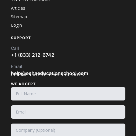
Articles
Sitemap
Login
SUPPORT
Call
+1 (833) 212-6742
Email
help@oshaeducationschool.com
GET THE LATEST NEWS & UPDATES
WE ACCEPT