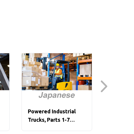
Powered Industrial
Pre-Job B
Trucks, Parts 1-7
(Japanes
(Japanese)