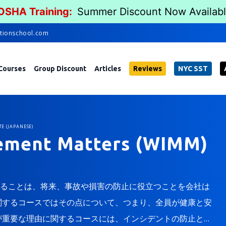
 OSHA Training:
Summer Discount Now Availab
tionschool.com
Courses
Group Discount
Articles
Reviews
NYC SST
E (JAPANESE)
ement Matters (WIMM)
ることは、将来、事故や損害の防止に役立つことを会社は
関するコースではその点について、つまり、全員が健康と安
が重要な理由に関するコースには、インシデントの防止と管