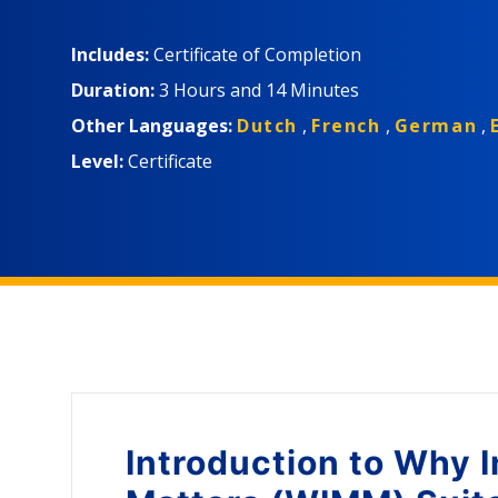
理に役立つトピックに関連する一連の短いオンライン
です。
Includes:
Certificate of Completion
Duration:
3 Hours
and
14 Minutes
Other Languages:
Dutch
,
French
,
German
,
Level:
Certificate
Introduction to
Why I