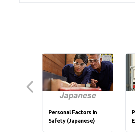
Personal Factors in
P
Safety (Japanese)
E
O