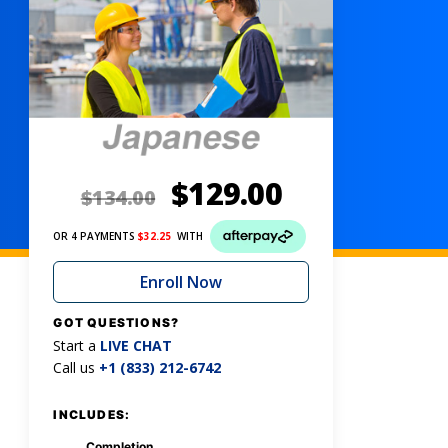
$
129.00
$
134.00
OR 4 PAYMENTS
$
32.25
WITH
Enroll Now
GOT QUESTIONS?
Start a
LIVE CHAT
Call us
+1 (833) 212-6742
INCLUDES:
Completion