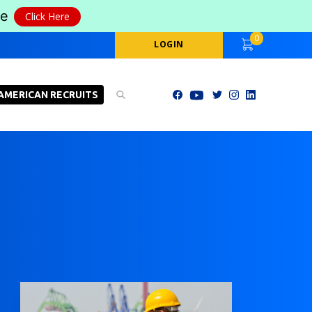
le
Click Here
0
LOGIN
AMERICAN RECRUITS