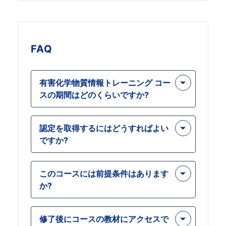
FAQ
有害化学物質情報トレーニング コー
スの期間はどのくらいですか?
このコースは、オンラインで自分のペ
認定を取得するにはどうすればよい
ースで通常 4 ～ 6 時間以内に完了で
ですか?
きるように設計されています。自分の
スケジュールに合わせていつでもコー
オンライン トレーニングを完了し、最
スを開始および終了できるため、忙し
このコースには前提条件はあります
終テストに 70% 以上のスコアで合格
い専門家にとっても柔軟な対応が可能
か?
すると、認定資格を取得できます。認
です。
定は電子的に授与され、記録用にダウ
特定の前提条件は必要ありません。た
ンロードまたは印刷できます。
修了後にコースの教材にアクセスで
だし、化学物質の安全性についての基