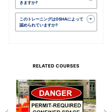
きますか?
本的な理解は有益です。このコース
は、初心者にも、危険な化学物質の安
はい、今後の参考のためにコース教材
全性についての知識を新たにしたい人
このトレーニングはOSHAによって
に継続的にアクセスできます。これに
にも適しています。
認められていますか?
より、必要に応じてコンテンツを再確
認し、危険な化学物質の安全性に関す
はい、トレーニング プログラムは、危
るベスト プラクティスを常に最新の状
険な化学物質の情報と安全基準に関す
態に保つことができます。
る OSHA の要件を満たしています。
このコースを完了すると、OSHA 規制
と業界のベスト プラクティスに準拠し
RELATED COURSES
ていることが保証されます。