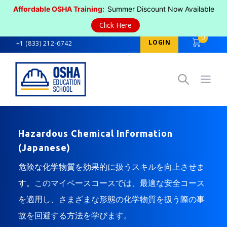
Affordable OSHA Training:
Summer Discount Now Available
Click Here
0
LOGIN
+1 (833) 212-6742
Open
Hazardous Chemical Information
(Japanese)
危険な化学物質を効果的に扱うスキルを向上させま
す。このマイペースコースでは、最適な安全コース
を適用し、さまざまな形態の化学物質を扱う際の事
故を回避する方法を学びます。