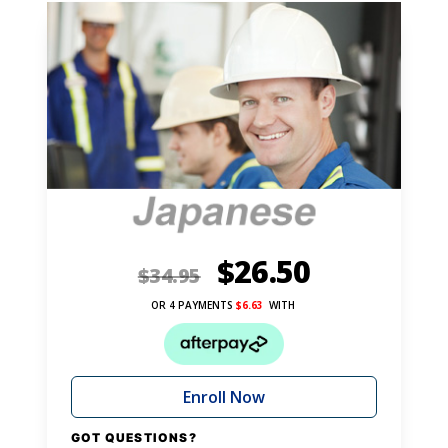
$
26.50
$
34.95
OR 4 PAYMENTS
$
6.63
WITH
Enroll Now
GOT QUESTIONS?