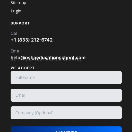
Sitemap
Login
SUPPORT
Call
+1 (833) 212-6742
Email
help@oshaeducationschool.com
GET THE LATEST NEWS & UPDATES
WE ACCEPT