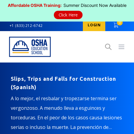
Affordable OSHA Training:
Summer Discount Now Available
Click Here
0
LOGIN
+1 (833) 212-6742
Open
Slips, Trips and Falls for Construction
(Spanish)
A lo mejor, el resbalar y tropezarse termina ser
vergonzoso. A menudo lleva a esguinces y
torceduras. En el peor de los casos causa lesiones
serias o incluso la muerte. La prevención de