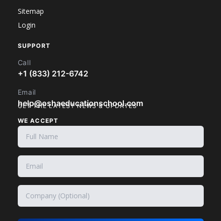
Sitemap
Login
SUPPORT
Call
+1 (833) 212-6742
Email
help@oshaeducationschool.com
GET THE LATEST NEWS & UPDATES
WE ACCEPT